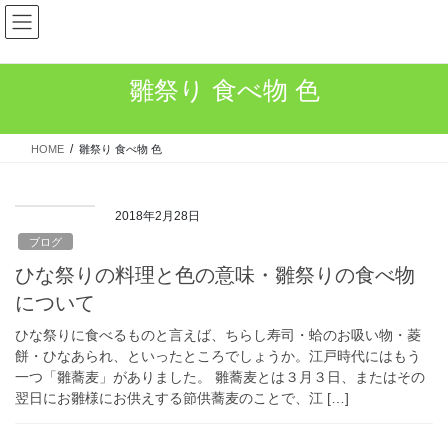
コ
ナ
ン
ビ
テ
ゲ
ン
ー
雛祭り 食べ物 色
ツ
シ
へ
ョ
ス
ン
HOME
雛祭り 食べ物 色
キ
に
ッ
移
プ
動
2018年2月28日
ブログ
ひな祭りの料理と色の意味・雛祭りの食べ物
について
ひな祭りに食べるものと言えば、ちらし寿司・蛤のお吸い物・菱
餅・ひなあられ、といったところでしょうか。江戸時代にはもう
一つ「雛蕎麦」がありました。 雛蕎麦とは３月３日、またはその
翌日にお雛様にお供えする節供蕎麦のことで、江 […]