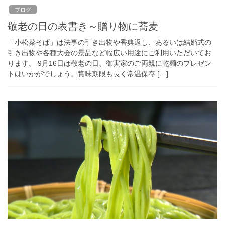
ブログ
敬老の日の表書き～贈り物に蕎麦
「小松菜そば」は法事の引き出物や香典返し、あるいは結婚式の
引き出物や各種大会の景品など幅広い用途にご利用いただいてお
ります。 9月16日は敬老の日、御実家のご両親に乾麺のプレゼン
トはいかがでしょう。賞味期限も長く常温保存 […]