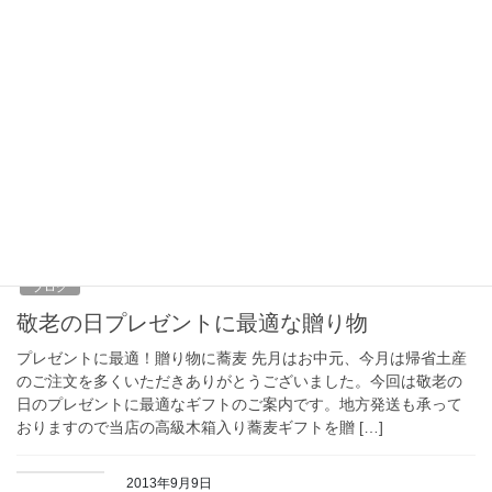
2017年8月29日
ブログ
敬老の日はいつ？敬老の日の由来とプレゼン
ト、ギフトの熨斗の表書き
先月はお中元、今月は帰省土産のご注文を多数いただき多くのご
利用をありがとうございました。 お中元や帰省土産でも「四国の
おじいちゃんへのプレゼントに最適」とか「九州のおばあちゃま
への手土産」などお孫さんやお子様からのギフト […]
2014年8月19日
ブログ
敬老の日プレゼントに最適な贈り物
プレゼントに最適！贈り物に蕎麦 先月はお中元、今月は帰省土産
のご注文を多くいただきありがとうございました。今回は敬老の
日のプレゼントに最適なギフトのご案内です。地方発送も承って
おりますので当店の高級木箱入り蕎麦ギフトを贈 […]
2013年9月9日