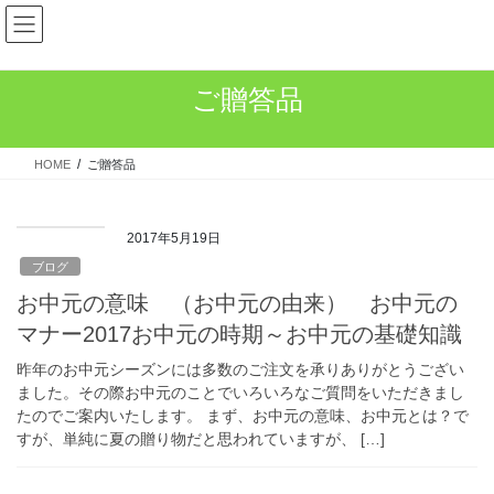
コ
ナ
ン
ビ
テ
ゲ
ン
ー
ご贈答品
ツ
シ
へ
ョ
ス
ン
HOME
ご贈答品
キ
に
ッ
移
プ
動
2017年5月19日
ブログ
お中元の意味 （お中元の由来） お中元の
マナー2017お中元の時期～お中元の基礎知識
昨年のお中元シーズンには多数のご注文を承りありがとうござい
ました。その際お中元のことでいろいろなご質問をいただきまし
たのでご案内いたします。 まず、お中元の意味、お中元とは？で
すが、単純に夏の贈り物だと思われていますが、 […]