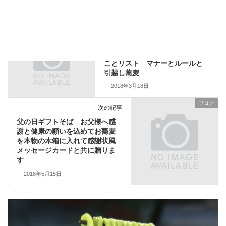
父の日
血糖値
贈り物
贈り物 ギフト
ブログ
前の記事
引越しの手続き 引越しのやる
ことリスト マナーとルールと
引越し蕎麦
2018年3月18日
ブログ
次の記事
父の日ギフトそば お父様へ感
謝と健康の願いを込めてお蕎麦
を本物の木箱に入れて感謝状風
メッセージカードと共に贈りま
す
2018年5月15日