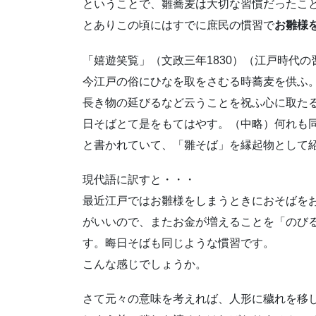
ということで、雛蕎麦は大切な習慣だったこ
とありこの頃にはすでに庶民の慣習で
お雛様
「嬉遊笑覧」（文政三年1830）（江戸時代
今江戸の俗にひなを取をさむる時蕎麦を供ふ
長き物の延びるなど云うことを祝ふ心に取た
日そばとて是をもてはやす。（中略）何れも
と書かれていて、「雛そば」を縁起物として
現代語に訳すと・・・
最近江戸ではお雛様をしまうときにおそばを
がいいので、またお金が増えることを「のび
す。晦日そばも同じような慣習です。
こんな感じでしょうか。
さて元々の意味を考えれば、人形に穢れを移