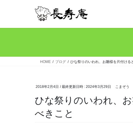
コ
ナ
ン
ビ
テ
ゲ
ン
ー
ツ
シ
へ
ョ
ス
ン
キ
に
ッ
移
HOME
ブログ
ひな祭りのいわれ、お雛様を片付ける
プ
動
2018年2月4日
/ 最終更新日時 :
2024年3月29日
こまぞう
ひな祭りのいわれ、お
べきこと