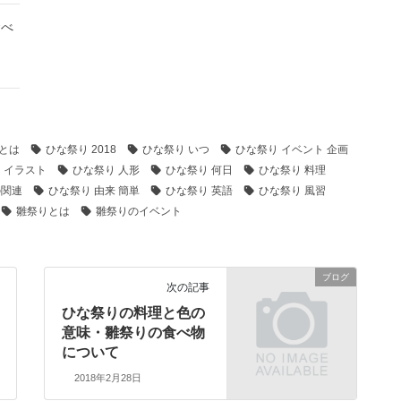
食べ
とは
ひな祭り 2018
ひな祭り いつ
ひな祭り イベント 企画
 イラスト
ひな祭り 人形
ひな祭り 何日
ひな祭り 料理
の関連
ひな祭り 由来 簡単
ひな祭り 英語
ひな祭り 風習
雛祭りとは
雛祭りのイベント
ブログ
次の記事
ひな祭りの料理と色の
意味・雛祭りの食べ物
について
2018年2月28日