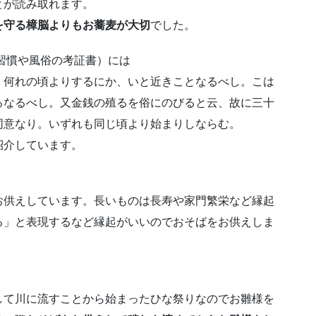
とが読み取れます。
を守る樟脳よりもお蕎麦が大切
でした。
の習慣や風俗の考証書）には
。何れの頃よりするにか、いと近きことなるべし。こは
るなるべし。又金銭の殖るを俗にのびると云、故に三十
同意なり。いずれも同じ頃より始まりしならむ。
紹介しています。
お供えしています。長いものは長寿や家門繁栄など縁起
る」と表現するなど縁起がいいのでおそばをお供えしま
して川に流すことから始まったひな祭りなのでお雛様を