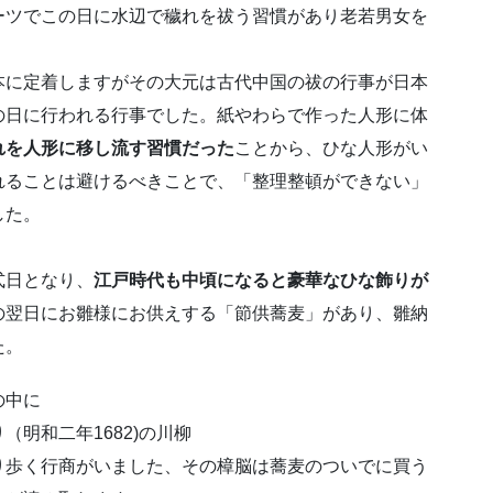
ーツでこの日に水辺で穢れを祓う習慣があり老若男女を
本に定着しますがその大元は古代中国の祓の行事が日本
の日に行われる行事でした。紙やわらで作った人形に体
れを人形に移し流す習慣だった
ことから、ひな人形がい
れることは避けるべきことで、「整理整頓ができない」
した。
式日となり、
江戸時代も中頃になると豪華なひな飾りが
の翌日にお雛様にお供えする「節供蕎麦」があり、雛納
た。
の中に
明和二年1682)の川柳
り歩く行商がいました、その樟脳は蕎麦のついでに買う