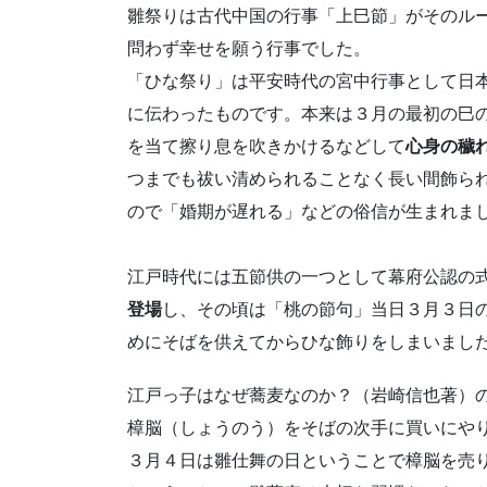
雛祭りは古代中国の行事「上巳節」がそのル
問わず幸せを願う行事でした。
「ひな祭り」は平安時代の宮中行事として日
に伝わったものです。本来は３月の最初の巳
を当て擦り息を吹きかけるなどして
心身の穢
つまでも祓い清められることなく長い間飾ら
ので「婚期が遅れる」などの俗信が生まれま
江戸時代には五節供の一つとして幕府公認の
登場
し、その頃は「桃の節句」当日３月３日
めにそばを供えてからひな飾りをしまいまし
江戸っ子はなぜ蕎麦なのか？（岩崎信也著）
樟脳（しょうのう）をそばの次手に買いにやり（
３月４日は雛仕舞の日ということで樟脳を売