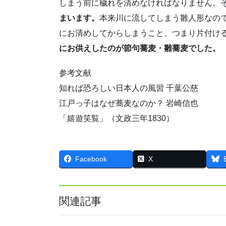
しまう前に穢れを清めなければなりません。
まいます。
本来川に流してしまう雛人形なの
にお清めしてからしまうこと、つまり片付け
にお供えしたのが節句蕎麦・雛蕎麦でした。
参考文献
知れば恐ろしい日本人の風習 千葉公慈
江戸っ子はなぜ蕎麦なのか？ 岩崎信也
「嬉遊笑覧」（文政三年1830）
Facebook
X
関連記事