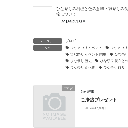
ひな祭りの料理と色の意味・雛祭りの
物について
2018年2月28日
ブログ
カテゴリー
ひなまつり イベント
ひなまつり
タグ
ひな祭り イベント 関東
ひな祭り
ひな祭り 歴史
ひな祭り 現在と
ひな祭り 食べ物
ひな祭り 飾り
ブログ
前の記事
ご浄銭プレゼント
2017年12月3日