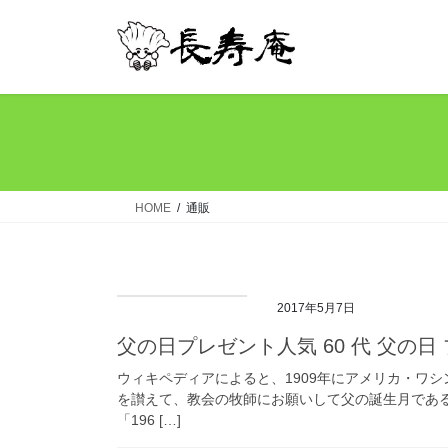
コ
ナ
ン
ビ
テ
ゲ
ン
ー
ツ
シ
へ
ョ
ス
ン
キ
に
ッ
移
HOME
通販
プ
動
2017年5月7日
父の日プレゼント人気 60 代 父の日 
ウィキペディアによると、1909年にアメリカ・ワ
を讃えて、教会の牧師にお願いして父の誕生月であ
「196 […]