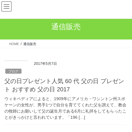
コ
ナ
ン
ビ
テ
ゲ
ン
ー
通信販売
ツ
シ
へ
ョ
ス
ン
HOME
通信販売
キ
に
ッ
移
プ
動
2017年5月7日
ブログ
父の日プレゼント人気 60 代 父の日 プレゼン
ト おすすめ 父の日 2017
ウィキペディアによると、1909年にアメリカ・ワシントン州スポ
ケーンの女性が、男手1つで自分を育ててくれた父を讃えて、教会
の牧師にお願いして父の誕生月である6月に礼拝をしてもらったこ
とがきっかけと言われています。「196 […]