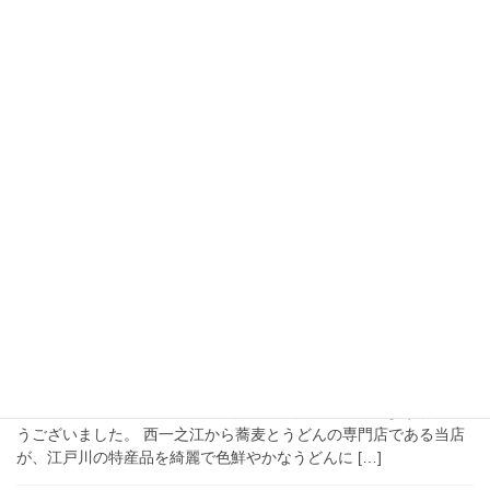
2017年4月7日
ブログ
母の日 いつ アンケート結果に見る心のこもっ
たプレゼント ギフト 母の日 2017
2017年母の日は5月14日 日曜日です アンケートでは「どんなこと
をしてもらえたら嬉しい？」の問いに、一緒の時間をすごしたい
が１位で３割近く。特に期待しないが１割以上いますがこれはあ
なたに負担をかけたくないという心遣い […]
2016年5月7日
お知らせ
江戸川名物！大好評の美味しいうどんを人気
イベントで販売しました
ゴールデンウイークの５月３日江戸川区のイベント「花の祭典」
に今年も出店しました。大勢のお客様にお越しいただきありがと
うございました。 西一之江から蕎麦とうどんの専門店である当店
が、江戸川の特産品を綺麗で色鮮やかなうどんに […]