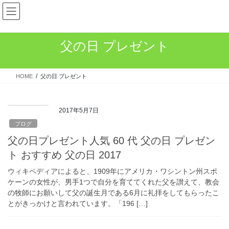
コ
ナ
ン
ビ
テ
ゲ
ン
ー
父の日 プレゼント
ツ
シ
へ
ョ
ス
ン
HOME
父の日 プレゼント
キ
に
ッ
移
プ
動
2017年5月7日
ブログ
父の日プレゼント人気 60 代 父の日 プレゼン
ト おすすめ 父の日 2017
ウィキペディアによると、1909年にアメリカ・ワシントン州スポ
ケーンの女性が、男手1つで自分を育ててくれた父を讃えて、教会
の牧師にお願いして父の誕生月である6月に礼拝をしてもらったこ
とがきっかけと言われています。「196 […]