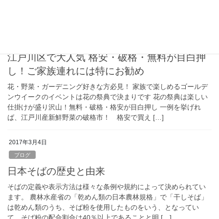
2017年4月27日
ブログ
ゴールデンウイーク2017 東京 穴場 イベント
江戸川区で大人気 格安・破格・無料が目白押
し！ご家族連れには特にお勧め
花・野菜・ガーデニング好きな方必見！ 家族で楽しめるゴールデ
ンウイークのイベントは花の祭典で決まりです 花の祭典は楽しい
仕掛けが盛り沢山！無料・破格・格安が目白押し 一例を挙げれ
ば、江戸川産新鮮野菜の破格市！ 格安で買え […]
2017年3月4日
ブログ
日本そばの歴史と由来
そばの定義や表示方法は様々な条例や規約によって決められてい
ます。 農林水産省の「乾めん類の日本農林規格」で「干しそば」
は乾めん類のうち、そば粉を使用したものをいう、となってい
て、そば粉の配合割合は40％以上であることと明 […]