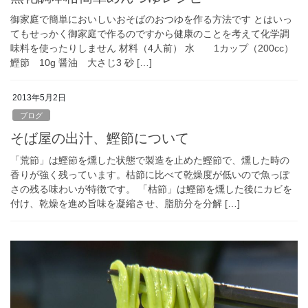
御家庭で簡単においしいおそばのおつゆを作る方法です とはいっ
てもせっかく御家庭で作るのですから健康のことを考えて化学調
味料を使ったりしません 材料（4人前） 水 1カップ（200cc）
鰹節 10g 醤油 大さじ3 砂 […]
2013年5月2日
ブログ
そば屋の出汁、鰹節について
「荒節」は鰹節を燻した状態で製造を止めた鰹節で、燻した時の
香りが強く残っています。枯節に比べて乾燥度が低いので魚っぽ
さの残る味わいが特徴です。 「枯節」は鰹節を燻した後にカビを
付け、乾燥を進め旨味を凝縮させ、脂肪分を分解 […]