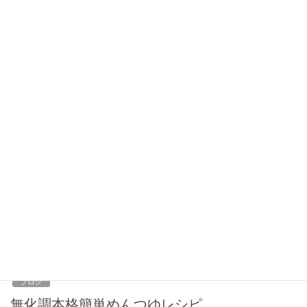
蕎麦屋のおつゆ、秘伝の蕎麦つゆレシピ
当店こだわりのおつゆの話です 基本となる本枯節に香り立つサバ
節を加えさらにコクを出すために宗田鰹を加えます。この3種類の
鰹節を厚削りにして時間をかけてじっくりと旨味を抽出します。
手間を惜しまずじっくりと鰹節本来の旨味を抽 […]
2013年11月12日
ブログ
究極簡単時間短縮めんつゆレシピ
こんな経験は有りませんか？ 麺はあるのにつゆが無い！ 夜食に間
に合わない・時間が無い。 以前このブログに書いた「無化調本格
簡単めんつゆレシピ」ですが「これって簡単じゃない！」とか、
うちの台所には「味醂」が無い、うちには「 […]
2013年10月18日
ブログ
無化調本格簡単めんつゆレシピ