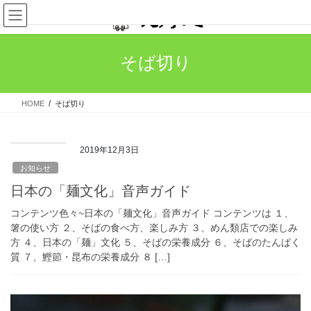
コ
ナ
ン
ビ
テ
ゲ
ン
ー
そば切り
ツ
シ
へ
ョ
ス
ン
HOME
そば切り
キ
に
ッ
移
プ
動
2019年12月3日
お知らせ
日本の「麺文化」音声ガイド
コンテンツ色々~日本の「麺文化」音声ガイド コンテンツは １、
箸の使い方 ２、そばの食べ方、楽しみ方 ３、めん類店での楽しみ
方 ４、日本の「麺」文化 ５、そばの栄養成分 ６、そばのたんぱく
質 ７、鰹節・昆布の栄養成分 ８ […]